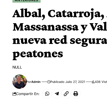
Albal, Catarroja, 
Massanassa y Va
nueva red segura 
peatones
NULL
Por
Admin
Publicado Julio 27, 2021
436 Vis
Compartir En: