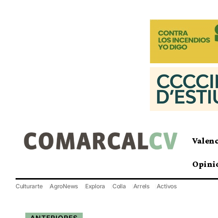
Valen
Opini
Culturarte
AgroNews
Explora
Colla
Arrels
Activos
ANTERIORES