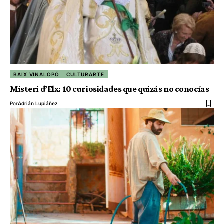
BAIX VINALOPÓ
CULTURARTE
Misteri d’Elx: 10 curiosidades que quizás no conocías
Por
Adrián Lupiáñez