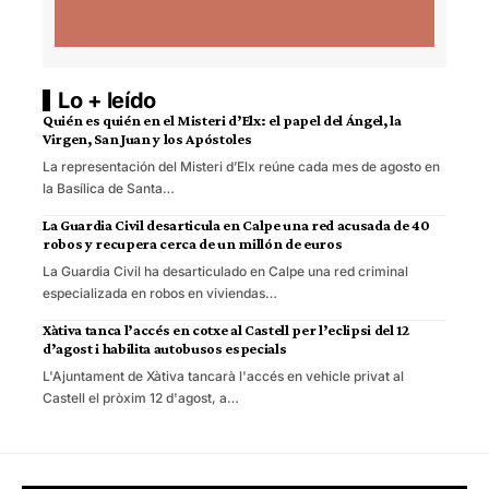
Lo + leído
Quién es quién en el Misteri d’Elx: el papel del Ángel, la
Virgen, San Juan y los Apóstoles
La representación del Misteri d’Elx reúne cada mes de agosto en
la Basílica de Santa…
La Guardia Civil desarticula en Calpe una red acusada de 40
robos y recupera cerca de un millón de euros
La Guardia Civil ha desarticulado en Calpe una red criminal
especializada en robos en viviendas…
Xàtiva tanca l’accés en cotxe al Castell per l’eclipsi del 12
d’agost i habilita autobusos especials
L'Ajuntament de Xàtiva tancarà l'accés en vehicle privat al
Castell el pròxim 12 d'agost, a…