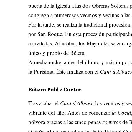
puerta de la iglesia a las dos Obreras Soltera
congrega a numerosos vecinos y vecinas a las 
Por la tarde, se realiza la tradicional proces
por San Roque. En esta procesión participarán
e invitadas. Al acabar, los Mayorales se encarg
único y propio de Bétera.
A medianoche, antes del último y más important
la Purísima. Éste finaliza con el
Cant d’Albae
Bétera Poble Coeter
Tras acabar el
Cant d’Albaes
, los vecinos y v
vibrante del año. Antes de comenzar
la Coetà
pólvora gracias a las cinco peñas
coeteras
de B
Gascón Sirera para observar la tradicional
Cor