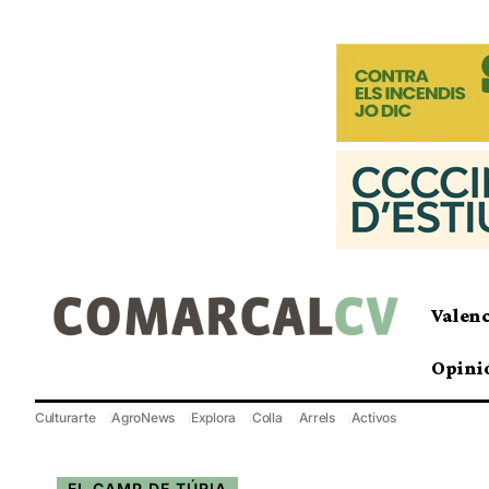
Valen
Opini
Culturarte
AgroNews
Explora
Colla
Arrels
Activos
EL CAMP DE TÚRIA