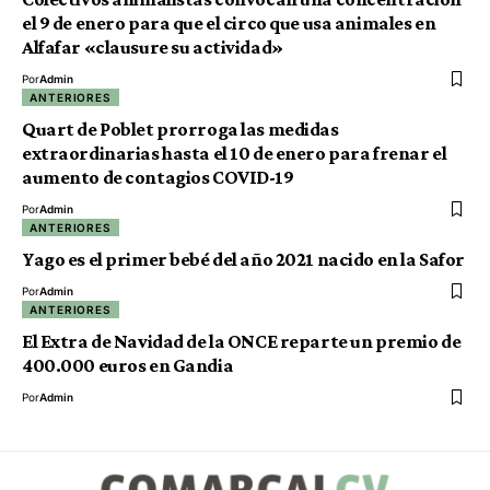
el 9 de enero para que el circo que usa animales en
Alfafar «clausure su actividad»
Por
Admin
ANTERIORES
Quart de Poblet prorroga las medidas
extraordinarias hasta el 10 de enero para frenar el
aumento de contagios COVID-19
Por
Admin
ANTERIORES
Yago es el primer bebé del año 2021 nacido en la Safor
Por
Admin
ANTERIORES
El Extra de Navidad de la ONCE reparte un premio de
400.000 euros en Gandia
Por
Admin