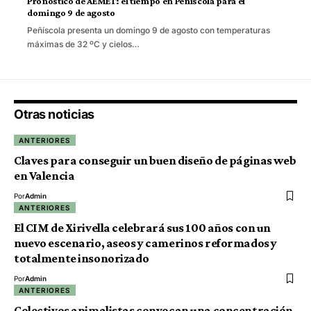
Pronóstico de AEMET: el tiempo en Peñíscola para el
domingo 9 de agosto
Peñíscola presenta un domingo 9 de agosto con temperaturas
máximas de 32 ºC y cielos…
Otras noticias
ANTERIORES
Claves para conseguir un buen diseño de páginas web
en Valencia
Por
Admin
ANTERIORES
El CIM de Xirivella celebrará sus 100 años con un
nuevo escenario, aseos y camerinos reformados y
totalmente insonorizado
Por
Admin
ANTERIORES
Colectivos animalistas convocan una concentración