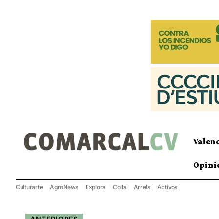
Valen
Opini
Culturarte
AgroNews
Explora
Colla
Arrels
Activos
ANTERIORES