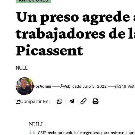
Un preso agrede 
trabajadores de l
Picassent
NULL
Por
Admin
Publicado Julio 5, 2022
349 Vist
Compartir En:
NULL
CSIF reclama medidas «urgentes» para reducir la satur