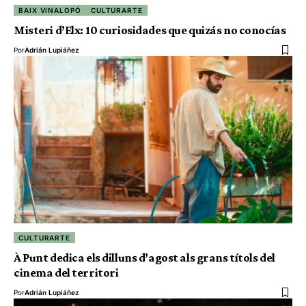
BAIX VINALOPÓ
CULTURARTE
Misteri d’Elx: 10 curiosidades que quizás no conocías
Por
Adrián Lupiáñez
CULTURARTE
À Punt dedica els dilluns d’agost als grans títols del
cinema del territori
Por
Adrián Lupiáñez