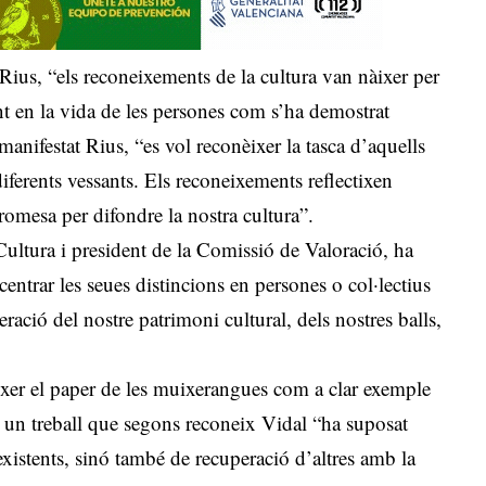
Rius, “els reconeixements de la cultura van nàixer per
nt en la vida de les persones com s’ha demostrat
nifestat Rius, “es vol reconèixer la tasca d’aquells
diferents vessants. Els reconeixements reflectixen
romesa per difondre la nostra cultura”.
Cultura i president de la Comissió de Valoració, ha
entrar les seues distincions en persones o col·lectius
ració del nostre patrimoni cultural, dels nostres balls,
ixer el paper de les muixerangues com a clar exemple
, un treball que segons reconeix Vidal “ha suposat
xistents, sinó també de recuperació d’altres amb la