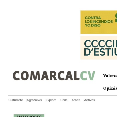
Valen
Opini
Culturarte
AgroNews
Explora
Colla
Arrels
Activos
ANTERIORES