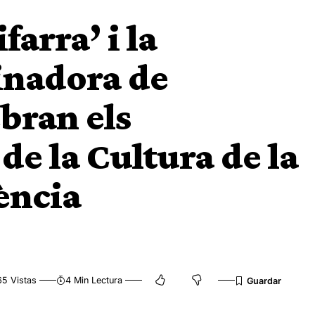
arra’ i la
inadora de
bran els
e la Cultura de la
ència
65 Vistas
4 Min Lectura