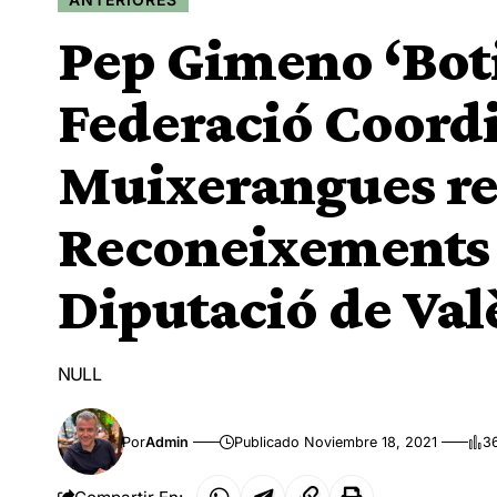
Pep Gimeno ‘Botif
Federació Coord
Muixerangues re
Reconeixements d
Diputació de Val
NULL
Por
Admin
Publicado Noviembre 18, 2021
3