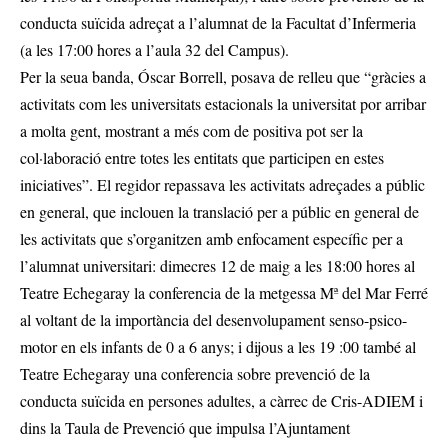
conducta suïcida adreçat a l’alumnat de la Facultat d’Infermeria
(a les 17:00 hores a l’aula 32 del Campus).
Per la seua banda, Óscar Borrell, posava de relleu que “gràcies a
activitats com les universitats estacionals la universitat por arribar
a molta gent, mostrant a més com de positiva pot ser la
col·laboració entre totes les entitats que participen en estes
iniciatives”. El regidor repassava les activitats adreçades a públic
en general, que inclouen la translació per a públic en general de
les activitats que s’organitzen amb enfocament específic per a
l’alumnat universitari: dimecres 12 de maig a les 18:00 hores al
Teatre Echegaray la conferencia de la metgessa Mª del Mar Ferré
al voltant de la importància del desenvolupament senso-psico-
motor en els infants de 0 a 6 anys; i dijous a les 19 :00 també al
Teatre Echegaray una conferencia sobre prevenció de la
conducta suïcida en persones adultes, a càrrec de Cris-ADIEM i
dins la Taula de Prevenció que impulsa l’Ajuntament