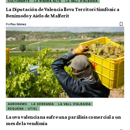
CULTURARTE
LA RIBERA ALTA
LA VALL D'ALBAIDA
La Diputación de Valencia lleva Territori Simfònic a
Benimodo y Aielo de Malferit
Por
Pau Gómez
AGRONEWS
LA SERRANÍA
LA VALL D'ALBAIDA
REQUENA - UTIEL
La uva valenciana sufre una parálisis comercial a un
mes de la vendimia