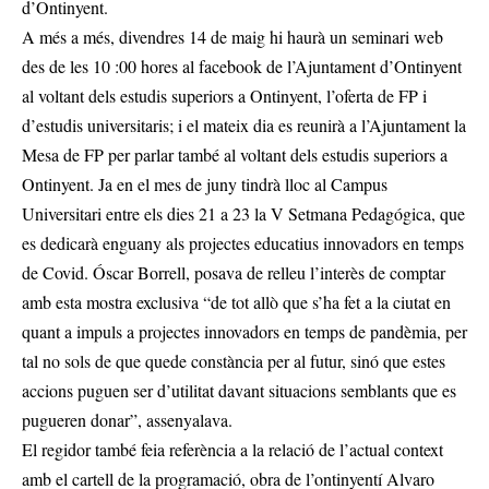
d’Ontinyent.
A més a més, divendres 14 de maig hi haurà un seminari web
des de les 10 :00 hores al facebook de l’Ajuntament d’Ontinyent
al voltant dels estudis superiors a Ontinyent, l’oferta de FP i
d’estudis universitaris; i el mateix dia es reunirà a l’Ajuntament la
Mesa de FP per parlar també al voltant dels estudis superiors a
Ontinyent. Ja en el mes de juny tindrà lloc al Campus
Universitari entre els dies 21 a 23 la V Setmana Pedagógica, que
es dedicarà enguany als projectes educatius innovadors en temps
de Covid. Óscar Borrell, posava de relleu l’interès de comptar
amb esta mostra exclusiva “de tot allò que s’ha fet a la ciutat en
quant a impuls a projectes innovadors en temps de pandèmia, per
tal no sols de que quede constància per al futur, sinó que estes
accions puguen ser d’utilitat davant situacions semblants que es
pugueren donar”, assenyalava.
El regidor també feia referència a la relació de l’actual context
amb el cartell de la programació, obra de l’ontinyentí Alvaro