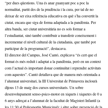
“per dues qüestions. Una és anar guanyant poc a poc la
normalitat, partit des de la prudència i la cura, per tal de no
deixar de ser eixa referència educativa en què s’ha convertit la
ciutat, encara que siga de forma adaptada a la pandèmia. Per
altra banda, ser ciutat universitària no es sols formar a
l’estudiantat, sinó també contribuir a transferir coneixement i
incrementar el nivell cultural de la ciutadania, que també pot
participar de la programació”, destacava.
El director del Campus, José Cantó, explicava “és cert que el
format és més reduït i adaptat a la pandèmia, però en un context
com l’actual és important donar continuïtat i reprendre activitats
com aquestes”. Cantó detallava que de manera més orientada a
l’alumnat universitari, la III Universitat de Primavera inclourà
dijous 13 de maig dos cursos universitaris. Un sobre
desenvolupament senso-psico-motor en xiquets i xiquetes de 0 a
6 anys adreçat a l’alumnat de la facultat de Magisteri Infantil (a
les 11:30 al Poliesportiu Municipal); i altre sobre prevenció de la