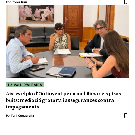
Por
Javier Ruiz
LA VALL D'ALBAIDA
Així és el pla d’Ontinyent per a mobilitzar els pisos
buits: mediació gratuïta i assegurances contra
impagaments
Por
Toni Cuquerella