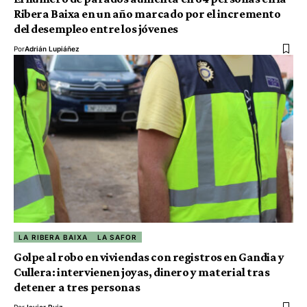
Ribera Baixa en un año marcado por el incremento
del desempleo entre los jóvenes
Por
Adrián Lupiáñez
LA RIBERA BAIXA
LA SAFOR
Golpe al robo en viviendas con registros en Gandia y
Cullera: intervienen joyas, dinero y material tras
detener a tres personas
Por
Javier Ruiz