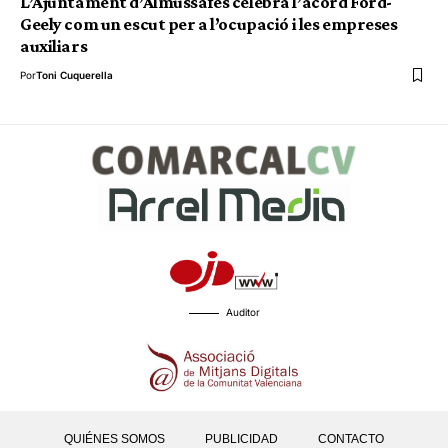
L’Ajuntament d’Almussafes celebra l’acord Ford-
Geely com un escut per a l’ocupació i les empreses
auxiliars
Por
Toni Cuquerella
Auditor
QUIÉNES SOMOS
PUBLICIDAD
CONTACTO