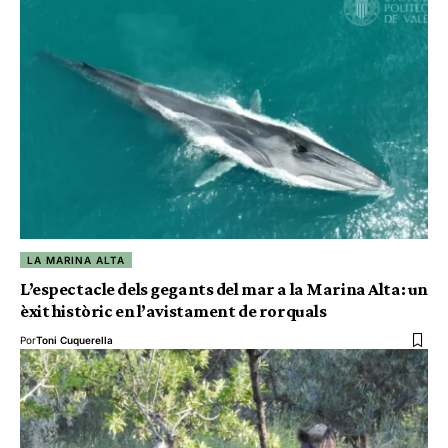
LA MARINA ALTA
L’espectacle dels gegants del mar a la Marina Alta: un
èxit històric en l’avistament de rorquals
Por
Toni Cuquerella