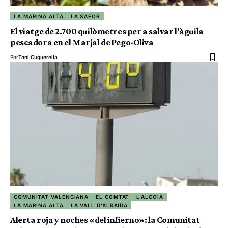
LA MARINA ALTA
LA SAFOR
El viatge de 2.700 quilòmetres per a salvar l’àguila
pescadora en el Marjal de Pego-Oliva
Por
Toni Cuquerella
COMUNITAT VALENCIANA
EL COMTAT
L'ALCOIÀ
LA MARINA ALTA
LA VALL D'ALBAIDA
Alerta roja y noches «del infierno»: la Comunitat