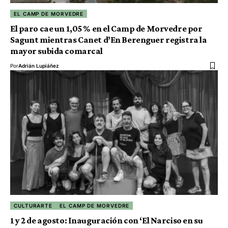
EL CAMP DE MORVEDRE
El paro cae un 1,05 % en el Camp de Morvedre por
Sagunt mientras Canet d’En Berenguer registra la
mayor subida comarcal
Por
Adrián Lupiáñez
CULTURARTE
EL CAMP DE MORVEDRE
1 y 2 de agosto: Inauguración con ‘El Narciso en su