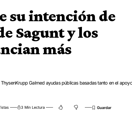
 su intención de
de Sagunt y los
uncian más
nal ThysenKrupp Galmed ayudas públicas basadas tanto en el apoy
istas
3 Min Lectura