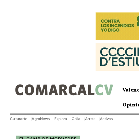
Valen
Opini
Culturarte
AgroNews
Explora
Colla
Arrels
Activos
EL CAMP DE MORVEDRE