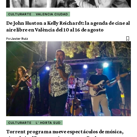
CULTURARTE
VALENCIA CIUDAD
De John Huston a Kelly Reichardt: la agenda de cine al
aire libre en València del 10 al 16 de agosto
Por
Javier Ruiz
CULTURARTE
L' HORTA SUD
Torrent programa nueve espectáculos de música,