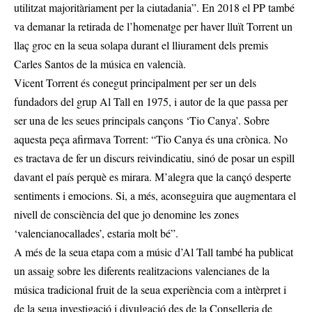
utilitzat majoritàriament per la ciutadania”. En 2018 el PP també
va demanar la retirada de l’homenatge per haver lluït Torrent un
llaç groc en la seua solapa durant el lliurament dels premis
Carles Santos de la música en valencià.
Vicent Torrent és conegut principalment per ser un dels
fundadors del grup Al Tall en 1975, i autor de la que passa per
ser una de les seues principals cançons ‘Tio Canya’. Sobre
aquesta peça afirmava Torrent: “Tio Canya és una crònica. No
es tractava de fer un discurs reivindicatiu, sinó de posar un espill
davant el país perquè es mirara. M’alegra que la cançó desperte
sentiments i emocions. Si, a més, aconseguira que augmentara el
nivell de consciència del que jo denomine les zones
‘valencianocallades’, estaria molt bé”.
A més de la seua etapa com a músic d’Al Tall també ha publicat
un assaig sobre les diferents realitzacions valencianes de la
música tradicional fruit de la seua experiència com a intèrpret i
de la seua investigació i divulgació des de la Conselleria de