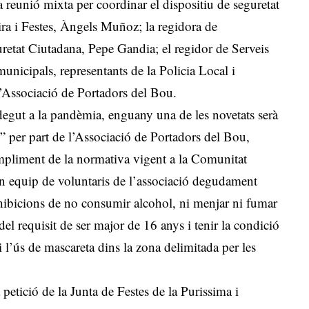
 reunió mixta per coordinar el dispositiu de seguretat
 Fira i Festes, Àngels Muñoz; la regidora de
uretat Ciutadana, Pepe Gandia; el regidor de Serveis
nicipals, representants de la Policia Local i
 l’Associació de Portadors del Bou.
 degut a la pandèmia, enguany una de les novetats serà
d” per part de l’Associació de Portadors del Bou,
ompliment de la normativa vigent a la Comunitat
n equip de voluntaris de l’associació degudament
rohibicions de no consumir alcohol, ni menjar ni fumar
i del requisit de ser major de 16 anys i tenir la condició
 l’ús de mascareta dins la zona delimitada per les
 petició de la Junta de Festes de la Purissima i