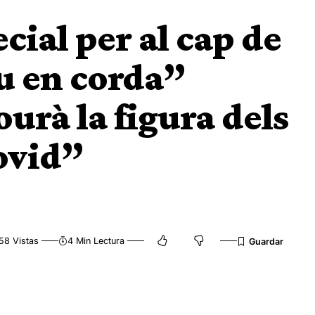
ecial per al cap de
u en corda”
urà la figura dels
ovid”
58 Vistas
4 Min Lectura