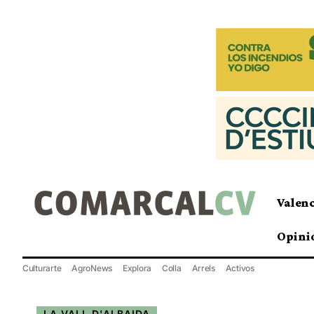
Valen
Opini
Culturarte
AgroNews
Explora
Colla
Arrels
Activos
LA VALL D'ALBAIDA