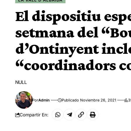
El dispositiu esp
setmana del “Bo
d’Ontinyent inclo
“coordinadors c
NULL
Por
Admin
Publicado Noviembre 26, 2021
3
Compartir En: