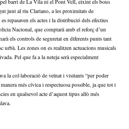
el barri de La Vila ni el Pont Vell, eixint els bous
egut junt al riu Clariano, a les proximitats de
s repasaven els actes i la distribució dels efectius
 Policia Nacional, que comptarà amb el reforç d’un
arà els controls de seguretat en diferents punts tant
casc urbà. Les zones on es realitzen actuacions musicals
vada. Pel que fa a la neteja serà especialment
 la col·laboració de veïnat i visitants “per poder
 manera més cívica i respectuosa possible, ja que tot i
ncies en qualsevol acte d’aquest tipus allò més
alava.