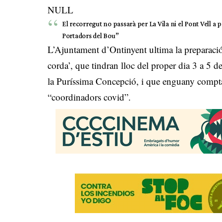
NULL
El recorregut no passarà per La Vila ni el Pont Vell a pe
Portadors del Bou”
L’Ajuntament d’Ontinyent ultima la preparació 
corda’, que tindran lloc del proper dia 3 a 5 
la Puríssima Concepció, i que enguany comptar
“coordinadors covid”.