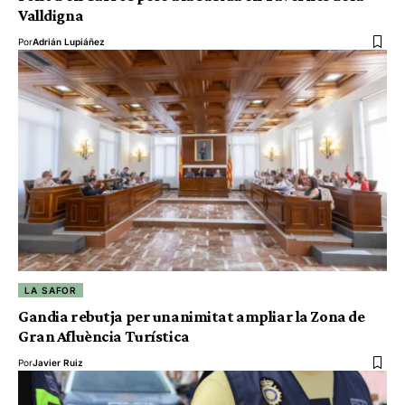
Valldigna
Por
Adrián Lupiáñez
LA SAFOR
Gandia rebutja per unanimitat ampliar la Zona de
Gran Afluència Turística
Por
Javier Ruiz