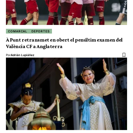
COMARCAL
DEPORTES
À Punt retransmet en obert el penúltim examen del
València CF a Anglaterra
Por
Adrián Lupiáñez