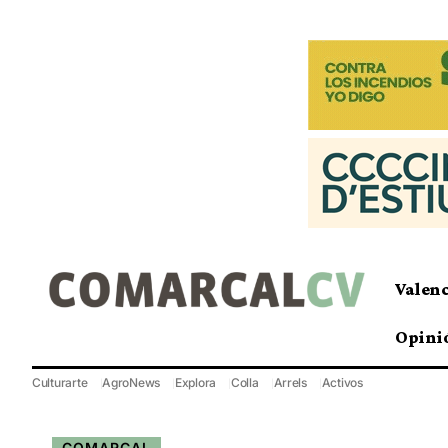
Valen
Opini
Culturarte
AgroNews
Explora
Colla
Arrels
Activos
COMARCAL