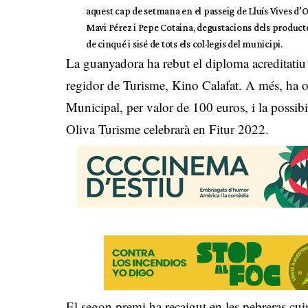
aquest cap de setmana en el passeig de Lluís Vives d’
Mavi Pérez i Pepe Cotaina, degustacions dels productes
de cinqué i sisé de tots els col·legis del municipi.
La guanyadora ha rebut el diploma acreditatiu 
regidor de Turisme, Kino Calafat. A més, ha o
Municipal, per valor de 100 euros, i la possib
Oliva Turisme celebrarà en Fitur 2022.
El segon premi ha recaigut en les pebreras cu