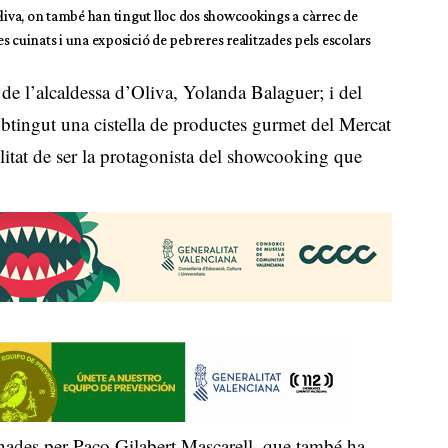
Oliva, on també han tingut lloc dos showcookings a càrrec de
 cuinats i una exposició de pebreres realitzades pels escolars
de l’alcaldessa d’Oliva, Yolanda Balaguer; i del
btingut una cistella de productes gurmet del Mercat
ilitat de ser la protagonista del showcooking que
inades per Paco Gilabert Mascarell, que també ha