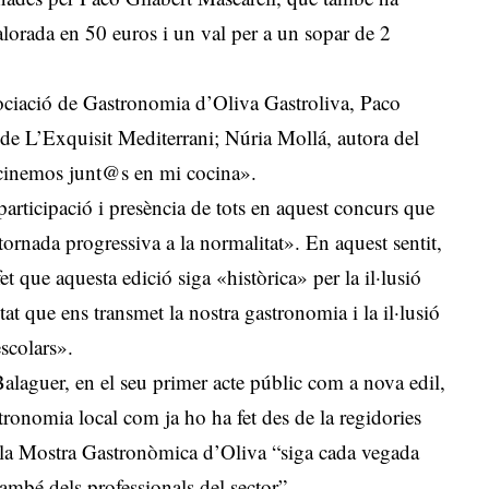
valorada en 50 euros i un val per a un sopar de 2
Associació de Gastronomia d’Oliva Gastroliva, Paco
 de L’Exquisit Mediterrani; Núria Mollá, autora del
cinemos junt@s en mi cocina».
participació i presència de tots en aquest concurs que
tornada progressiva a la normalitat». En aquest sentit,
t que aquesta edició siga «històrica» per la il·lusió
itat que ens transmet la nostra gastronomia i la il·lusió
escolars».
 Balaguer, en el seu primer acte públic com a nova edil,
tronomia local com ja ho ha fet des de la regidories
la Mostra Gastronòmica d’Oliva “siga cada vegada
ambé dels professionals del sector”.