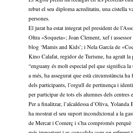
rebut el seu diploma acreditatiu, una cistella 
persones.
El jurat ha estat integrat pel president de l’
Oltra «Soqueta»; Joan Clement, xef i assessor
blog ‘Mamis and Kids’; i Nela García de «Co
Kino Calafat, regidor de Turisme, ha agraït la 
“enguany és molt especial pel que significa la 
a més, ha assegurat que està circumstància ha fe
dels participants, l’orgull de pertinença i ident
per participar de tots els alumnes dels centres 
Per a finalitzar, l’alcaldessa d’Oliva, Yolanda
ha mostrat el seu suport incondicional a la gas
de Mercat i Comerç i s’ha compromés perquè 
més important i es consolide com un referent t