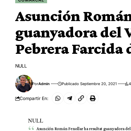
Asunción Román 
guanyadora del V
Pebrera Farcida 
NULL
Por
Admin
Publicado Septiembre 20, 2021
4
Compartir En:
NULL
Asunción Román Fenollar ha resultat guanyadora del 