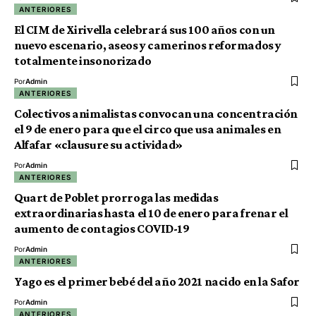
ANTERIORES
El CIM de Xirivella celebrará sus 100 años con un
nuevo escenario, aseos y camerinos reformados y
totalmente insonorizado
Por
Admin
ANTERIORES
Colectivos animalistas convocan una concentración
el 9 de enero para que el circo que usa animales en
Alfafar «clausure su actividad»
Por
Admin
ANTERIORES
Quart de Poblet prorroga las medidas
extraordinarias hasta el 10 de enero para frenar el
aumento de contagios COVID-19
Por
Admin
ANTERIORES
Yago es el primer bebé del año 2021 nacido en la Safor
Por
Admin
ANTERIORES