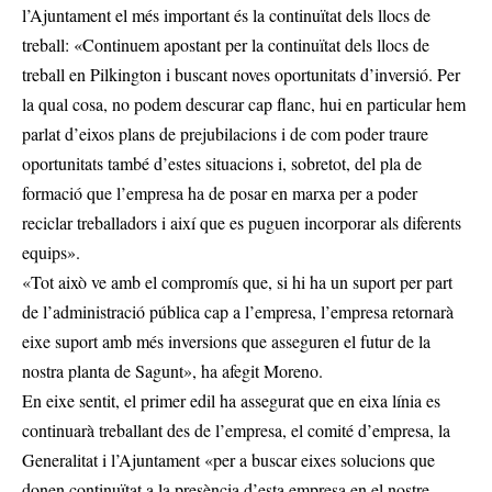
l’Ajuntament el més important és la continuïtat dels llocs de
treball: «Continuem apostant per la continuïtat dels llocs de
treball en Pilkington i buscant noves oportunitats d’inversió. Per
la qual cosa, no podem descurar cap flanc, hui en particular hem
parlat d’eixos plans de prejubilacions i de com poder traure
oportunitats també d’estes situacions i, sobretot, del pla de
formació que l’empresa ha de posar en marxa per a poder
reciclar treballadors i així que es puguen incorporar als diferents
equips».
«Tot això ve amb el compromís que, si hi ha un suport per part
de l’administració pública cap a l’empresa, l’empresa retornarà
eixe suport amb més inversions que asseguren el futur de la
nostra planta de Sagunt», ha afegit Moreno.
En eixe sentit, el primer edil ha assegurat que en eixa línia es
continuarà treballant des de l’empresa, el comité d’empresa, la
Generalitat i l’Ajuntament «per a buscar eixes solucions que
donen continuïtat a la presència d’esta empresa en el nostre