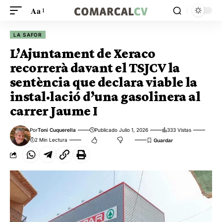
Aa
LA SAFOR
L’Ajuntament de Xeraco
recorrerà davant el TSJCV la
sentència que declara viable la
instal·lació d’una gasolinera al
carrer Jaume I
Por
Toni Cuquerella
Publicado Julio 1, 2026
333 Vistas
2 Min Lectura