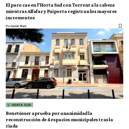
El paro cae en l’Horta Sud con Torrent a la cabeza
mientras Alfafar y Paiporta registran los mayores
incrementos
Por
Javier Ruiz
L' HORTA SUD
Benetússer aprueba por unanimidad la
reconstrucción de 4 espacios municipales tras la
riada