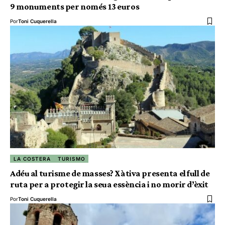
9 monuments per només 13 euros
Por
Toni Cuquerella
LA COSTERA
TURISMO
Adéu al turisme de masses? Xàtiva presenta el full de
ruta per a protegir la seua essència i no morir d’èxit
Por
Toni Cuquerella