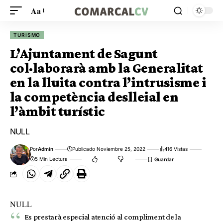
Aa
TURISMO
L’Ajuntament de Sagunt
col·laborarà amb la Generalitat
en la lluita contra l’intrusisme i
la competència deslleial en
l’àmbit turístic
NULL
Por
Admin
Publicado Noviembre 25, 2022
416 Vistas
5 Min Lectura
NULL
Es prestarà especial atenció al compliment de la