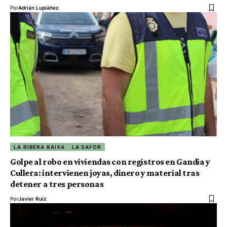
Por
Adrián Lupiáñez
LA RIBERA BAIXA
LA SAFOR
Golpe al robo en viviendas con registros en Gandia y
Cullera: intervienen joyas, dinero y material tras
detener a tres personas
Por
Javier Ruiz