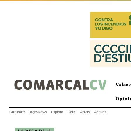
Valen
Opini
Culturarte
AgroNews
Explora
Colla
Arrels
Activos
LA VEGA BAJA