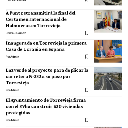
À Punt retransmitirá la final del
Certamen Internacional de
Habaneras en Torrevieja
Por
Pau Gómez
Inaugurada en Torrevieja la primera
Casa de Ucrania en España
Por
Admin
Luz verde al proyecto para duplicar la
carretera N-332 a su paso por
Torrevieja
Por
Admin
El Ayuntamiento de Torrevieja firma
con el EVha construir 630 viviendas
protegidas
Por
Admin