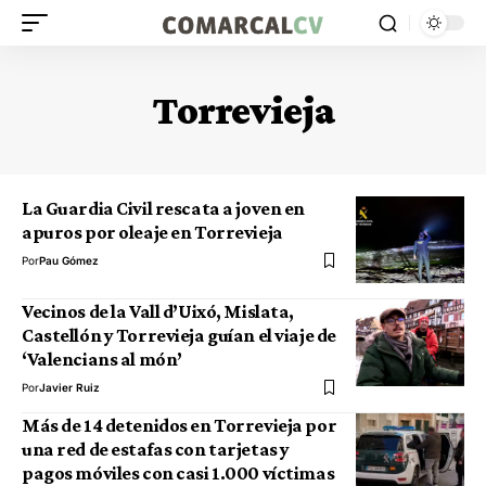
Torrevieja
La Guardia Civil rescata a joven en
apuros por oleaje en Torrevieja
Por
Pau Gómez
Vecinos de la Vall d’Uixó, Mislata,
Castellón y Torrevieja guían el viaje de
‘Valencians al món’
Por
Javier Ruiz
Más de 14 detenidos en Torrevieja por
una red de estafas con tarjetas y
pagos móviles con casi 1.000 víctimas