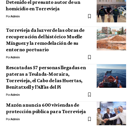
Detenido el presunto autor de un
homicidio en Torrevieja
Por
Admin
Torrevieja da luz verde las obras de
recuperación del histórico Muelle
Mínguez y la remodelación de su
entorno portuario
Por
Admin
Rescatadas 57 personas llegadas en
pateras a Teulada-Moraira,
Torrevieja, el Cabo de las Huertas,
Benitatxell y l’Alfàs del Pi
Por
Admin
Mazón anuncia 600 viviendas de
protección pública para Torrevieja
Por
Admin