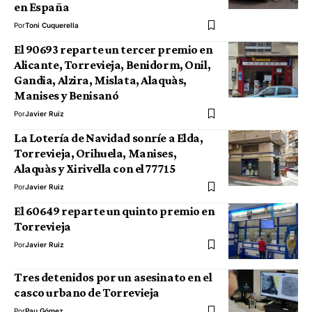
en España
Por
Toni Cuquerella
El 90693 reparte un tercer premio en
Alicante, Torrevieja, Benidorm, Onil,
Gandia, Alzira, Mislata, Alaquàs,
Manises y Benisanó
Por
Javier Ruiz
La Lotería de Navidad sonríe a Elda,
Torrevieja, Orihuela, Manises,
Alaquàs y Xirivella con el 77715
Por
Javier Ruiz
El 60649 reparte un quinto premio en
Torrevieja
Por
Javier Ruiz
Tres detenidos por un asesinato en el
casco urbano de Torrevieja
Por
Pau Gómez