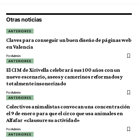
Otras noticias
ANTERIORES
Claves para conseguir un buen diseño de páginas web
en Valencia
Por
Admin
ANTERIORES
El CIM de Xirivella celebrará sus 100 años con un
nuevo escenario, aseos y camerinos reformados y
totalmente insonorizado
Por
Admin
ANTERIORES
Colectivos animalistas convocan una concentración
el 9 de enero para que el circo que usa animales en
Alfafar «clausure su actividad»
Por
Admin
ANTERIORES