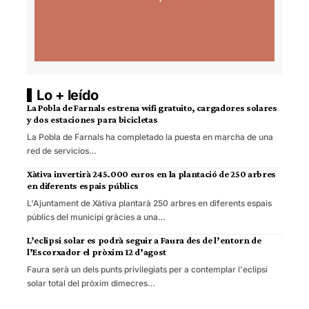
Lo + leído
La Pobla de Farnals estrena wifi gratuito, cargadores solares
y dos estaciones para bicicletas
La Pobla de Farnals ha completado la puesta en marcha de una
red de servicios…
Xàtiva invertirà 245.000 euros en la plantació de 250 arbres
en diferents espais públics
L'Ajuntament de Xàtiva plantarà 250 arbres en diferents espais
públics del municipi gràcies a una…
L’eclipsi solar es podrà seguir a Faura des de l’entorn de
l’Escorxador el pròxim 12 d’agost
Faura serà un dels punts privilegiats per a contemplar l'eclipsi
solar total del pròxim dimecres…