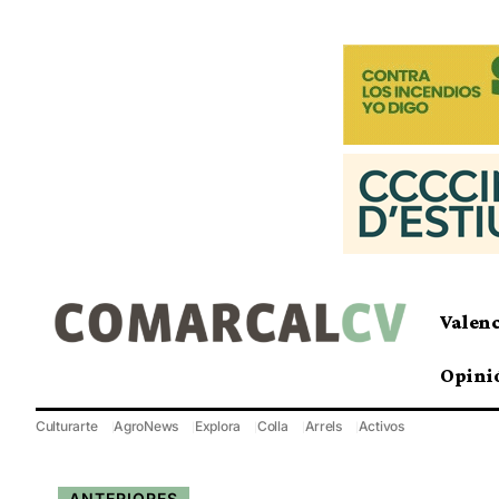
Valen
Opini
Culturarte
AgroNews
Explora
Colla
Arrels
Activos
ANTERIORES