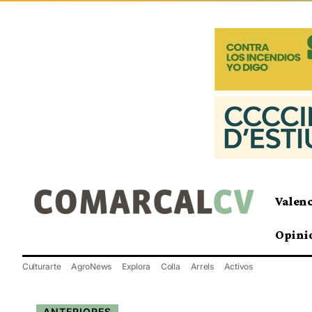
Valen
Opini
Culturarte
AgroNews
Explora
Colla
Arrels
Activos
ANTERIORES