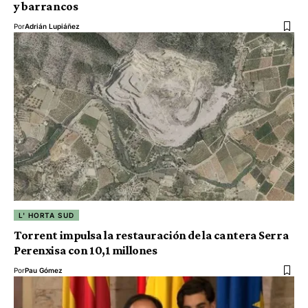
y barrancos
Por
Adrián Lupiáñez
L' HORTA SUD
Torrent impulsa la restauración de la cantera Serra
Perenxisa con 10,1 millones
Por
Pau Gómez