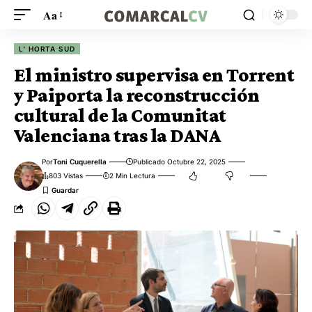
Aa
L' HORTA SUD
El ministro supervisa en Torrent
y Paiporta la reconstrucción
cultural de la Comunitat
Valenciana tras la DANA
Por
Toni Cuquerella
Publicado Octubre 22, 2025
803 Vistas
2 Min Lectura