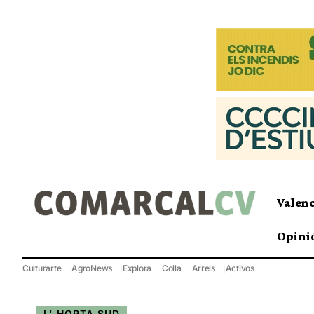
Valen
Opini
Culturarte
AgroNews
Explora
Colla
Arrels
Activos
L' HORTA SUD