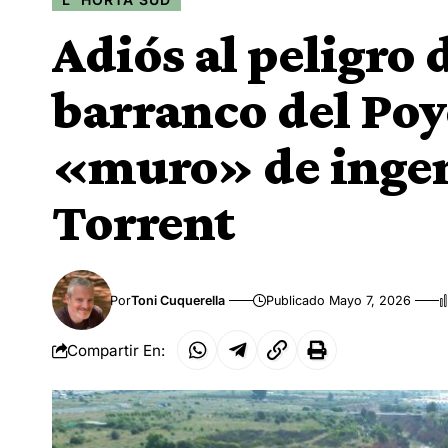
Adiós al peligro
barranco del Poyo
«muro» de ingen
Torrent
Por
Toni Cuquerella
Publicado Mayo 7, 2026
Compartir En: