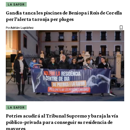
LA SAFOR
Gandia tanca les piscines de Beniopa i Roís de Corella
per l’alerta taronja per pluges
Por
Adrián Lupiáñez
LA SAFOR
Potries acudirá al Tribunal Supremo y baraja la vía
público-privada para conseguir su residencia de
mayores