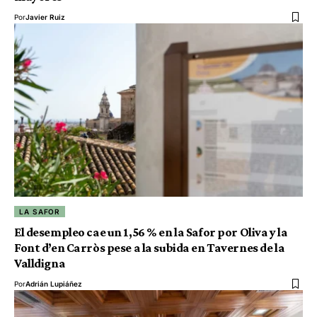
Por
Javier Ruiz
LA SAFOR
El desempleo cae un 1,56 % en la Safor por Oliva y la
Font d’en Carròs pese a la subida en Tavernes de la
Valldigna
Por
Adrián Lupiáñez