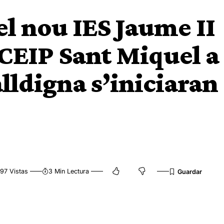
el nou IES Jaume II
 CEIP Sant Miquel a
lldigna s’iniciaran
97 Vistas
3 Min Lectura