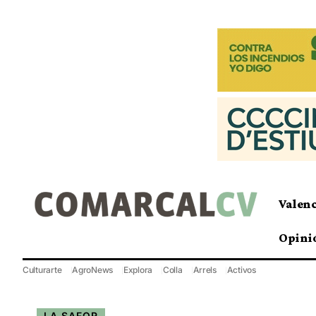
Valen
Opini
Culturarte
AgroNews
Explora
Colla
Arrels
Activos
LA SAFOR