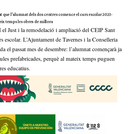
at que l’alumnat dels dos centres comence el curs escolar 2023-
teix temps les obres de millora
 el Just i la remodelació i ampliació del CEIP Sant
 escolar. L’Ajuntament de Tavernes i la Conselleria
ada el passat mes de desembre: l’alumnat començarà ja
aules prefabricades, perquè al mateix temps puguen
res educatius.