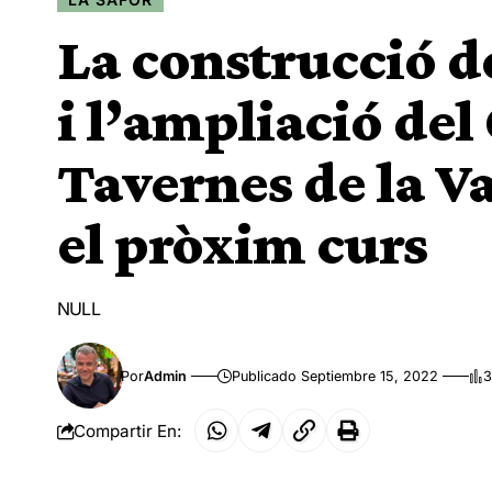
La construcció d
i l’ampliació del
Tavernes de la Va
el pròxim curs
NULL
Por
Admin
Publicado Septiembre 15, 2022
3
Compartir En: