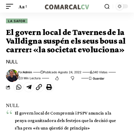
Aa
LA SAFOR
El govern local de Tavernes de la
Valldigna suspén els seus bous al
carrer: «la societat evoluciona»
NULL
Por
Admin
Publicado Agosto 24, 2022
340 Vistas
3 Min Lectura
NULL
El govern local de Compromís i PSPV anuncia a la
penya organitzadora dels festejos que la decisió que
s’ha pres «és una qüestió de principis»