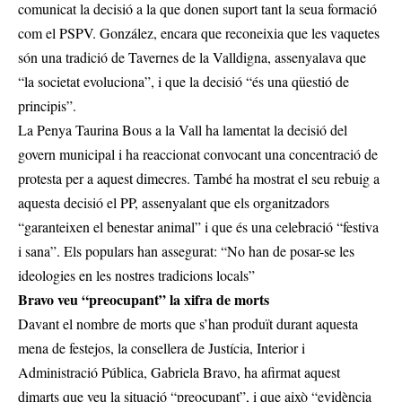
comunicat la decisió a la que donen suport tant la seua formació
com el PSPV. González, encara que reconeixia que les vaquetes
són una tradició de Tavernes de la Valldigna, assenyalava que
“la societat evoluciona”, i que la decisió “és una qüestió de
principis”.
La Penya Taurina Bous a la Vall ha lamentat la decisió del
govern municipal i ha reaccionat convocant una concentració de
protesta per a aquest dimecres. També ha mostrat el seu rebuig a
aquesta decisió el PP, assenyalant que els organitzadors
“garanteixen el benestar animal” i que és una celebració “festiva
i sana”. Els populars han assegurat: “No han de posar-se les
ideologies en les nostres tradicions locals”
Bravo veu “preocupant” la xifra de morts
Davant el nombre de morts que s’han produït durant aquesta
mena de festejos, la consellera de Justícia, Interior i
Administració Pública, Gabriela Bravo, ha afirmat aquest
dimarts que veu la situació “preocupant”, i que això “evidència