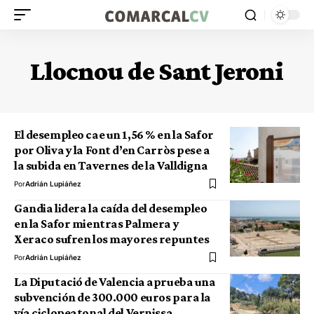
Llocnou de Sant Jeroni
El desempleo cae un 1,56 % en la Safor
por Oliva y la Font d’en Carròs pese a
la subida en Tavernes de la Valldigna
Por
Adrián Lupiáñez
Gandia lidera la caída del desempleo
en la Safor mientras Palmera y
Xeraco sufren los mayores repuntes
Por
Adrián Lupiáñez
La Diputació de Valencia aprueba una
subvención de 300.000 euros para la
vía ciclopeatonal del Vernissa