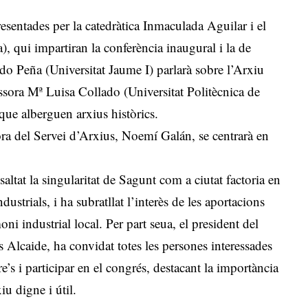
resentades per la catedràtica Inmaculada Aguilar i el
, qui impartiran la conferència inaugural i la de
do Peña (Universitat Jaume I) parlarà sobre l’Arxiu
ssora Mª Luisa Collado (Universitat Politècnica de
que alberguen arxius històrics.
tora del Servei d’Arxius, Noemí Galán, se centrarà en
altat la singularitat de Sagunt com a ciutat factoria en
ndustrials, i ha subratllat l’interès de les aportacions
ni industrial local. Per part seua, el president del
Alcaide, ha convidat totes les persones interessades
ure’s i participar en el congrés, destacant la importància
iu digne i útil.