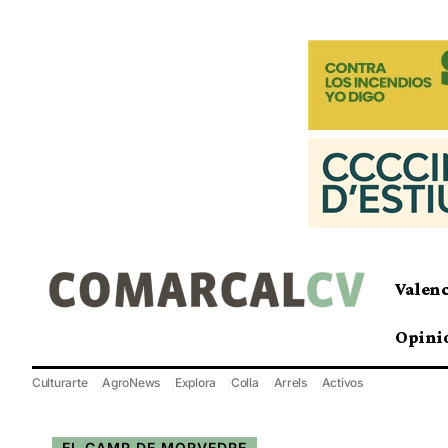
Valen
Opini
Culturarte
AgroNews
Explora
Colla
Arrels
Activos
EL CAMP DE MORVEDRE