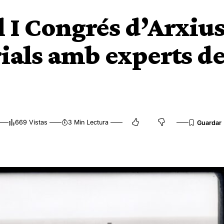
l I Congrés d’Arxiu
rials amb experts d
669 Vistas
3 Min Lectura