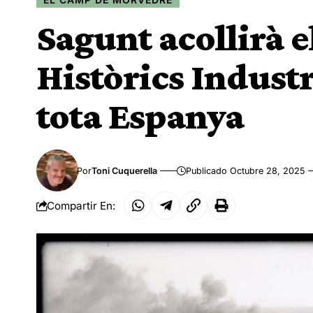
Sagunt acollirà e
Històrics Indust
tota Espanya
Por
Toni Cuquerella
Publicado Octubre 28, 2025
Compartir En: