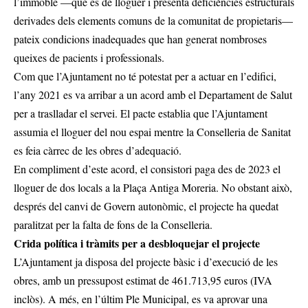
l’immoble —que és de lloguer i presenta deficiències estructurals
derivades dels elements comuns de la comunitat de propietaris—
pateix condicions inadequades que han generat nombroses
queixes de pacients i professionals.
Com que l’Ajuntament no té potestat per a actuar en l’edifici,
l’any 2021 es va arribar a un acord amb el Departament de Salut
per a traslladar el servei. El pacte establia que l’Ajuntament
assumia el lloguer del nou espai mentre la Conselleria de Sanitat
es feia càrrec de les obres d’adequació.
En compliment d’este acord, el consistori paga des de 2023 el
lloguer de dos locals a la Plaça Antiga Moreria. No obstant això,
després del canvi de Govern autonòmic, el projecte ha quedat
paralitzat per la falta de fons de la Conselleria.
Crida política i tràmits per a desbloquejar el projecte
L’Ajuntament ja disposa del projecte bàsic i d’execució de les
obres, amb un pressupost estimat de 461.713,95 euros (IVA
inclòs). A més, en l’últim Ple Municipal, es va aprovar una