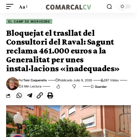
Aa
EL CAMP DE MORVEDRE
Bloquejat el trasllat del
Consultori del Raval: Sagunt
reclama 461.000 euros a la
Generalitat per unes
instal·lacions «inadequades»
Por
Toni Cuquerella
Publicado Julio 9, 2026
267 Vistas
3 Min Lectura