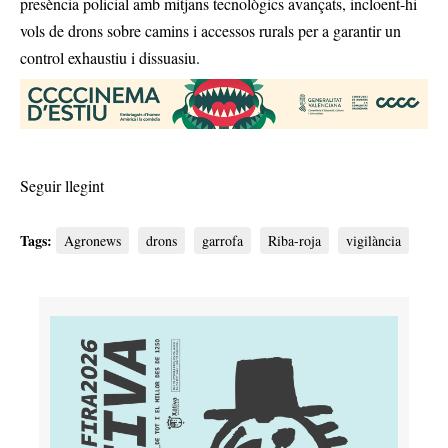
presència policial amb mitjans tecnològics avançats, incloent-hi
vols de drons sobre camins i accessos rurals per a garantir un
control exhaustiu i dissuasiu.
Seguir llegint
Tags:
Agronews
drons
garrofa
Riba-roja
vigilància