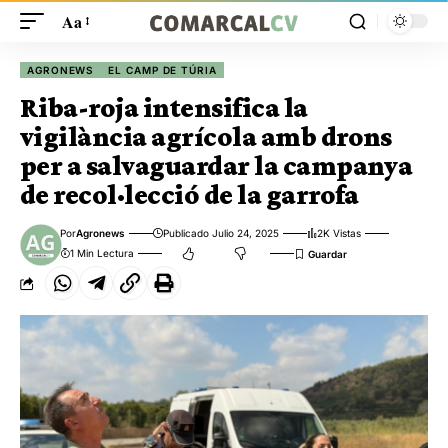
Aa
AGRONEWS
EL CAMP DE TÚRIA
Riba-roja intensifica la
vigilància agrícola amb drons
per a salvaguardar la campanya
de recol·lecció de la garrofa
Por
Agronews
Publicado Julio 24, 2025
2K Vistas
1 Min Lectura