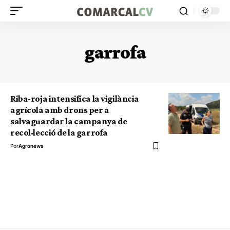
garrofa
Riba-roja intensifica la vigilància
agrícola amb drons per a
salvaguardar la campanya de
recol·lecció de la garrofa
Por
Agronews