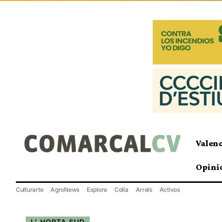
Valen
Opini
Culturarte
AgroNews
Explora
Colla
Arrels
Activos
L' HORTA SUD