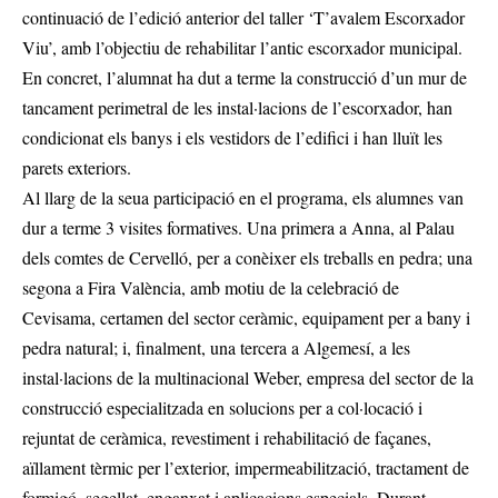
continuació de l’edició anterior del taller ‘T’avalem Escorxador
Viu’, amb l’objectiu de rehabilitar l’antic escorxador municipal.
En concret, l’alumnat ha dut a terme la construcció d’un mur de
tancament perimetral de les instal·lacions de l’escorxador, han
condicionat els banys i els vestidors de l’edifici i han lluït les
parets exteriors.
Al llarg de la seua participació en el programa, els alumnes van
dur a terme 3 visites formatives. Una primera a Anna, al Palau
dels comtes de Cervelló, per a conèixer els treballs en pedra; una
segona a Fira València, amb motiu de la celebració de
Cevisama, certamen del sector ceràmic, equipament per a bany i
pedra natural; i, finalment, una tercera a Algemesí, a les
instal·lacions de la multinacional Weber, empresa del sector de la
construcció especialitzada en solucions per a col·locació i
rejuntat de ceràmica, revestiment i rehabilitació de façanes,
aïllament tèrmic per l’exterior, impermeabilització, tractament de
formigó, segellat, enganxat i aplicacions especials. Durant