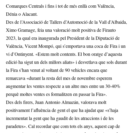
Comarques Centrals i fins i tot de més enllà com València,
Dénia o Alacant.
Des de l’Associació de Tallers d’Automoció de la Vall d’Albaida,
Ximo Gramage, feia una valoració molt positiva de Firauto
2023, la qual era inaugurada pel President de la Diputació de
València, Vicent Mompó, qui s’emportava una coca de Fira i un
vi d’Ontinyent. «Estem molt contents. El bon oratge d’aquesta
edició ha sigut un dels millors aliats» i desvetlava que sols durant
la Fira s’han venut al voltant de 90 vehicles encara que
remarcava «durant la resta del mes de novembre esperem
augmentar les ventes respecte a un altre mes entre un 30-40%
perquè moltes ventes es formalitzen en passar la Fira».
Des dels firers, Juan Antonio Almazán, valorava molt
positivament l’afluència de gent el que ha ajudat que «s’haja
incrementat la gent que ha gaudit de les atraccions i de les
paradetes». Cal recordar que com tots els anys, aquest cap de