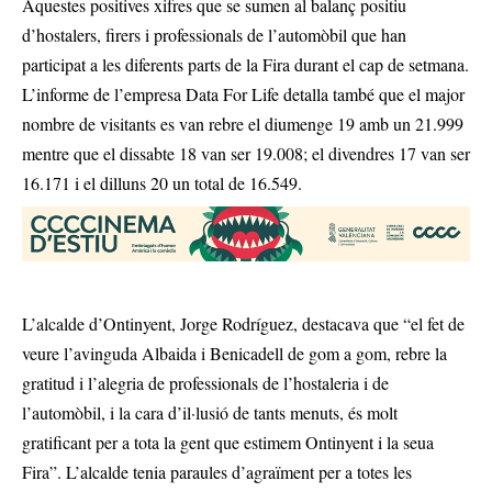
Aquestes positives xifres que se sumen al balanç positiu
d’hostalers, firers i professionals de l’automòbil que han
participat a les diferents parts de la Fira durant el cap de setmana.
L’informe de l’empresa Data For Life detalla també que el major
nombre de visitants es van rebre el diumenge 19 amb un 21.999
mentre que el dissabte 18 van ser 19.008; el divendres 17 van ser
16.171 i el dilluns 20 un total de 16.549.
L’alcalde d’Ontinyent, Jorge Rodríguez, destacava que “el fet de
veure l’avinguda Albaida i Benicadell de gom a gom, rebre la
gratitud i l’alegria de professionals de l’hostaleria i de
l’automòbil, i la cara d’il·lusió de tants menuts, és molt
gratificant per a tota la gent que estimem Ontinyent i la seua
Fira”. L’alcalde tenia paraules d’agraïment per a totes les