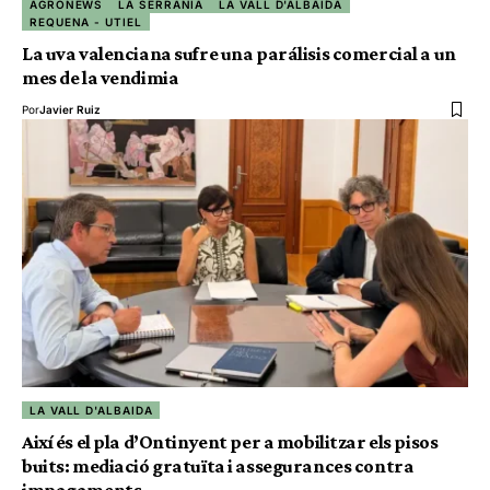
AGRONEWS
LA SERRANÍA
LA VALL D'ALBAIDA
REQUENA - UTIEL
La uva valenciana sufre una parálisis comercial a un
mes de la vendimia
Por
Javier Ruiz
LA VALL D'ALBAIDA
Així és el pla d’Ontinyent per a mobilitzar els pisos
buits: mediació gratuïta i assegurances contra