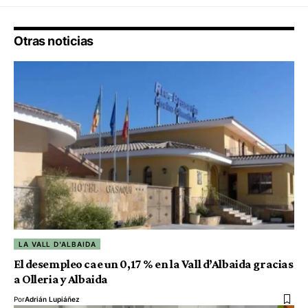
Otras noticias
LA VALL D'ALBAIDA
El desempleo cae un 0,17 % en la Vall d’Albaida gracias
a Olleria y Albaida
Por
Adrián Lupiáñez