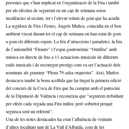
persones que s’han implicat en l’organització de la Fira i també
per als efectius de seguretat en un cap de setmana sense
incidències al recinte, tot i l’elevat volum de gent que ha acudit.
La regidora de Fira i Festes, Àngels Muñoz, coincidia en el bon
ambient viscut durant tot el cap de setmana on han estat de gom
a gom els diferents espais: La fira d’atraccions i paradetes; la fira
de l’automòbil “Firauto” i l’espai gastronòmic “Ontifira” amb
música en directe de fins a 11 actuacions musicals de diferents
estils musicals i de reconegut prestigi com va ser l’actuació dels
nominats als grammy “Plena 79 salsa orquestra”. Així, Muñoz
destacava també la bona acollida que ha tingut la primera edició
del concurs de la Coca de Fira que ha comptat amb el patrocini
de la Diputació de València i reconeixia que “seguirem treballant
per oferir cada vegada una Fira millor, però sobretot perquè
seguisca sent un referent”.
Una de les notes destacades ha estat l’afluència de visitants
d’altres localitats tant de La Vall d’Albaida, com de les