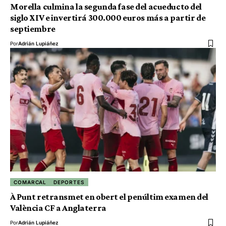
Morella culmina la segunda fase del acueducto del
siglo XIV e invertirá 300.000 euros más a partir de
septiembre
Por
Adrián Lupiáñez
COMARCAL
DEPORTES
À Punt retransmet en obert el penúltim examen del
València CF a Anglaterra
Por
Adrián Lupiáñez