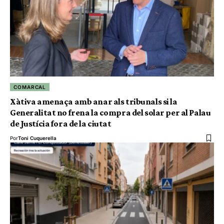
COMARCAL
Xàtiva amenaça amb anar als tribunals si la
Generalitat no frena la compra del solar per al Palau
de Justícia fora de la ciutat
Por
Toni Cuquerella