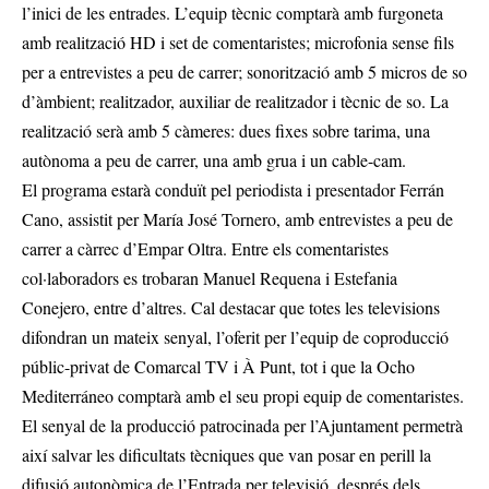
l’inici de les entrades. L’equip tècnic comptarà amb furgoneta
amb realització HD i set de comentaristes; microfonia sense fils
per a entrevistes a peu de carrer; sonorització amb 5 micros de so
d’àmbient; realitzador, auxiliar de realitzador i tècnic de so. La
realització serà amb 5 càmeres: dues fixes sobre tarima, una
autònoma a peu de carrer, una amb grua i un cable-cam.
El programa estarà conduït pel periodista i presentador Ferrán
Cano, assistit per María José Tornero, amb entrevistes a peu de
carrer a càrrec d’Empar Oltra. Entre els comentaristes
col·laboradors es trobaran Manuel Requena i Estefania
Conejero, entre d’altres. Cal destacar que totes les televisions
difondran un mateix senyal, l’oferit per l’equip de coproducció
públic-privat de Comarcal TV i À Punt, tot i que la Ocho
Mediterráneo comptarà amb el seu propi equip de comentaristes.
El senyal de la producció patrocinada per l’Ajuntament permetrà
així salvar les dificultats tècniques que van posar en perill la
difusió autonòmica de l’Entrada per televisió, després dels