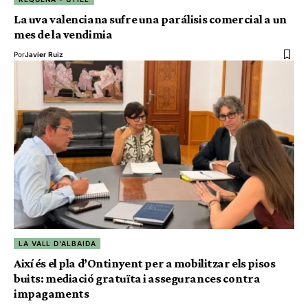
La uva valenciana sufre una parálisis comercial a un
mes de la vendimia
Por
Javier Ruiz
LA VALL D'ALBAIDA
Així és el pla d’Ontinyent per a mobilitzar els pisos
buits: mediació gratuïta i assegurances contra
impagaments