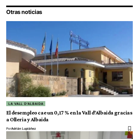
Otras noticias
LA VALL D'ALBAIDA
El desempleo cae un 0,17 % en la Vall d’Albaida gracias
a Olleria y Albaida
Por
Adrián Lupiáñez