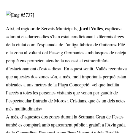
Jordi Vallés
Així, el regidor de Serveis Municipals,
, explicava
«durant els darrers dies s’han estat condicionant diferents àrees
de la ciutat com l’esplanada de l’antiga fàbrica de Gutierrez Fité
o la zona al voltant del Passeig Germanies amb tasques de neteja
perquè ens permeten atendre la necessitat extraordinària
d’estacionament d’estos dies». En aquest sentit, Vallés recordava
que aquestes dos zones són, a més, molt importants perquè estan
ubicades a uns metres de la Plaça Concepció, «el que facilita
l’accés a totes les persones visitants que venen per gaudir de
l’espectacular Entrada de Moros i Cristians, que és un dels actes
més multitudinaris».
A més, d’aquestes dos zones durant la Setmana Gran de Festes
també es comptarà amb aparcament públic i gratuït a l’Avinguda
de la Generalitat, Benarrai, zona Parc Vicent Andrés Estellés,