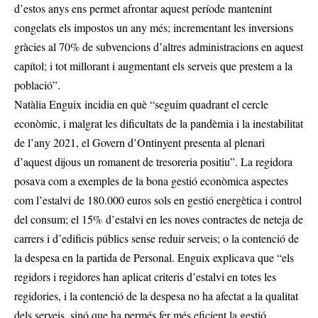
d’estos anys ens permet afrontar aquest període mantenint
congelats els impostos un any més; incrementant les inversions
gràcies al 70% de subvencions d’altres administracions en aquest
capítol; i tot millorant i augmentant els serveis que prestem a la
població”.
Natàlia Enguix incidia en què “seguim quadrant el cercle
econòmic, i malgrat les dificultats de la pandèmia i la inestabilitat
de l’any 2021, el Govern d’Ontinyent presenta al plenari
d’aquest dijous un romanent de tresoreria positiu”. La regidora
posava com a exemples de la bona gestió econòmica aspectes
com l’estalvi de 180.000 euros sols en gestió energètica i control
del consum; el 15% d’estalvi en les noves contractes de neteja de
carrers i d’edificis públics sense reduir serveis; o la contenció de
la despesa en la partida de Personal. Enguix explicava que “els
regidors i regidores han aplicat criteris d’estalvi en totes les
regidories, i la contenció de la despesa no ha afectat a la qualitat
dels serveis, sinó que ha permés fer més eficient la gestió