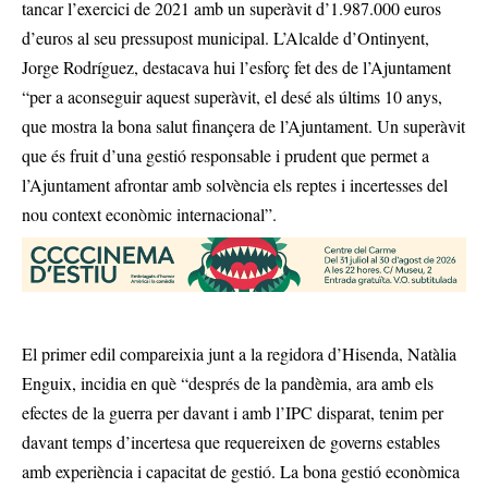
tancar l’exercici de 2021 amb un superàvit d’1.987.000 euros
d’euros al seu pressupost municipal. L’Alcalde d’Ontinyent,
Jorge Rodríguez, destacava hui l’esforç fet des de l’Ajuntament
“per a aconseguir aquest superàvit, el desé als últims 10 anys,
que mostra la bona salut finançera de l’Ajuntament. Un superàvit
que és fruit d’una gestió responsable i prudent que permet a
l’Ajuntament afrontar amb solvència els reptes i incertesses del
nou context econòmic internacional”.
El primer edil compareixia junt a la regidora d’Hisenda, Natàlia
Enguix, incidia en què “després de la pandèmia, ara amb els
efectes de la guerra per davant i amb l’IPC disparat, tenim per
davant temps d’incertesa que requereixen de governs estables
amb experiència i capacitat de gestió. La bona gestió econòmica