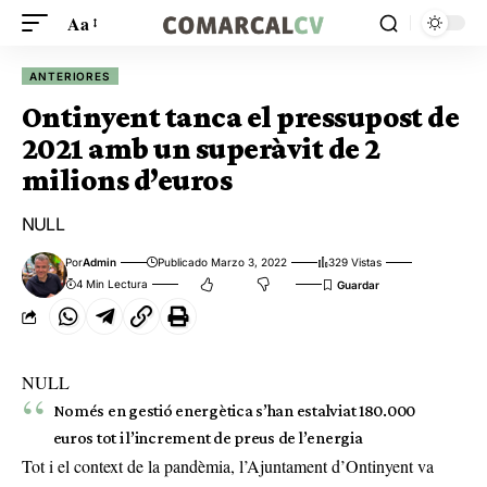
Aa
ANTERIORES
Ontinyent tanca el pressupost de
2021 amb un superàvit de 2
milions d’euros
NULL
Por
Admin
Publicado Marzo 3, 2022
329 Vistas
4 Min Lectura
NULL
Només en gestió energètica s’han estalviat 180.000
euros tot i l’increment de preus de l’energia
Tot i el context de la pandèmia, l’Ajuntament d’Ontinyent va