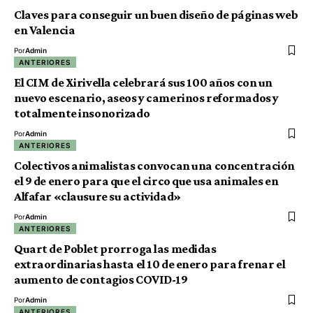
Claves para conseguir un buen diseño de páginas web
en Valencia
Por
Admin
ANTERIORES
El CIM de Xirivella celebrará sus 100 años con un
nuevo escenario, aseos y camerinos reformados y
totalmente insonorizado
Por
Admin
ANTERIORES
Colectivos animalistas convocan una concentración
el 9 de enero para que el circo que usa animales en
Alfafar «clausure su actividad»
Por
Admin
ANTERIORES
Quart de Poblet prorroga las medidas
extraordinarias hasta el 10 de enero para frenar el
aumento de contagios COVID-19
Por
Admin
ANTERIORES