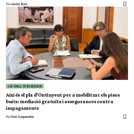
Por
Javier Ruiz
LA VALL D'ALBAIDA
Així és el pla d’Ontinyent per a mobilitzar els pisos
buits: mediació gratuïta i assegurances contra
impagaments
Por
Toni Cuquerella