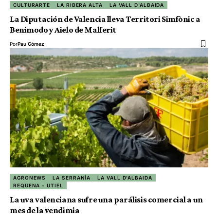
CULTURARTE
LA RIBERA ALTA
LA VALL D'ALBAIDA
La Diputación de Valencia lleva Territori Simfònic a
Benimodo y Aielo de Malferit
Por
Pau Gómez
AGRONEWS
LA SERRANÍA
LA VALL D'ALBAIDA
REQUENA - UTIEL
La uva valenciana sufre una parálisis comercial a un
mes de la vendimia