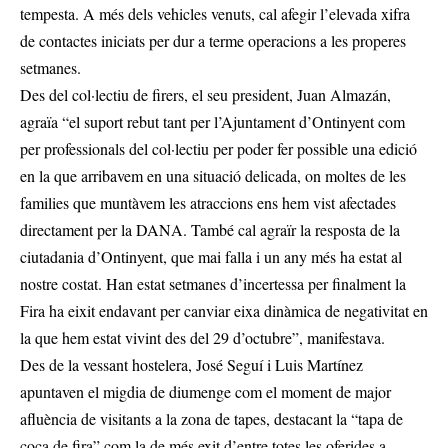
tempesta. A més dels vehicles venuts, cal afegir l’elevada xifra
de contactes iniciats per dur a terme operacions a les properes
setmanes.
Des del col·lectiu de firers, el seu president, Juan Almazán,
agraïa “el suport rebut tant per l’Ajuntament d’Ontinyent com
per professionals del col·lectiu per poder fer possible una edició
en la que arribavem en una situació delicada, on moltes de les
families que muntàvem les atraccions ens hem vist afectades
directament per la DANA. També cal agraïr la resposta de la
ciutadania d’Ontinyent, que mai falla i un any més ha estat al
nostre costat. Han estat setmanes d’incertessa per finalment la
Fira ha eixit endavant per canviar eixa dinàmica de negativitat en
la que hem estat vivint des del 29 d’octubre”, manifestava.
Des de la vessant hostelera, José Seguí i Luis Martínez
apuntaven el migdia de diumenge com el moment de major
afluència de visitants a la zona de tapes, destacant la “tapa de
coca de fira” com la de més exit d’entre totes les oferides a