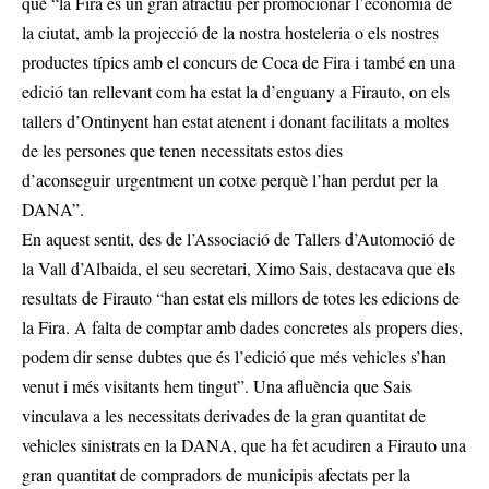
què “la Fira és un gran atractiu per promocionar l’economia de
la ciutat, amb la projecció de la nostra hosteleria o els nostres
productes típics amb el concurs de Coca de Fira i també en una
edició tan rellevant com ha estat la d’enguany a Firauto, on els
tallers d’Ontinyent han estat atenent i donant facilitats a moltes
de les persones que tenen necessitats estos dies
d’aconseguir urgentment un cotxe perquè l’han perdut per la
DANA”.
En aquest sentit, des de l’Associació de Tallers d’Automoció de
la Vall d’Albaida, el seu secretari, Ximo Sais, destacava que els
resultats de Firauto “han estat els millors de totes les edicions de
la Fira. A falta de comptar amb dades concretes als propers dies,
podem dir sense dubtes que és l’edició que més vehicles s’han
venut i més visitants hem tingut”. Una afluència que Sais
vinculava a les necessitats derivades de la gran quantitat de
vehicles sinistrats en la DANA, que ha fet acudiren a Firauto una
gran quantitat de compradors de municipis afectats per la