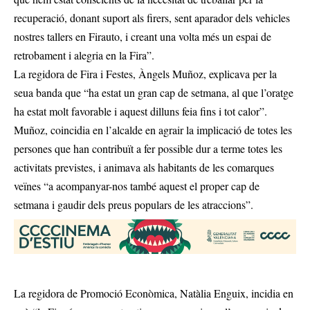
recuperació, donant suport als firers, sent aparador dels vehicles
nostres tallers en Firauto, i creant una volta més un espai de
retrobament i alegria en la Fira”.
La regidora de Fira i Festes, Àngels Muñoz, explicava per la
seua banda que “ha estat un gran cap de setmana, al que l’oratge
ha estat molt favorable i aquest dilluns feia fins i tot calor”.
Muñoz, coincidia en l’alcalde en agrair la implicació de totes les
persones que han contribuït a fer possible dur a terme totes les
activitats previstes, i animava als habitants de les comarques
veïnes “a acompanyar-nos també aquest el proper cap de
setmana i gaudir dels preus populars de les atraccions”.
La regidora de Promoció Econòmica, Natàlia Enguix, incidia en