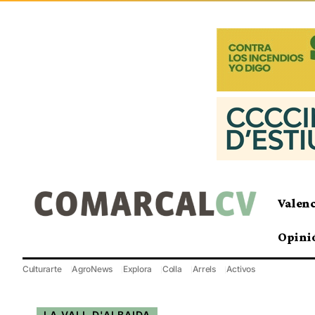
Valen
Opini
Culturarte
AgroNews
Explora
Colla
Arrels
Activos
LA VALL D'ALBAIDA