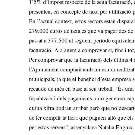
1’5% d’impost respecte de la seua facturació, 
presenten, en concepte de taxa per utilització 
En l’actual context, estos sectors estan dispar
279.000 euros de taxa es que va pagar des de 
passat a 377.500 al següent periode equivalen
facturació. Ara anem a comprovar si, fins i to
Per comprovar que la facturació dels últims 4 an
l’Ajuntament comptarà amb un estudi realitzat 
municipals, ja que el benefici d’esta empresa 
recaude de més en base al seu treball. “És un
fiscalització dels pagaments, i no generem ca
quina xifra podran arribar però que no descar
de fer complir la llei i que paguen allò que els
per estos serveis”, assenyalava Natàlia Enguix.