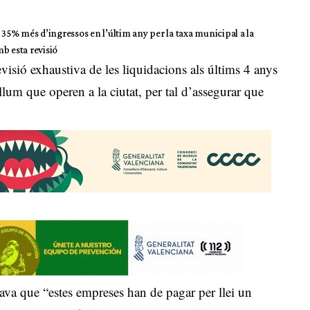
 35% més d’ingressos en l’últim any per la taxa municipal a la
b esta revisió
visió exhaustiva de les liquidacions als últims 4 anys
 llum que operen a la ciutat, per tal d’assegurar que
ava que “estes empreses han de pagar per llei un