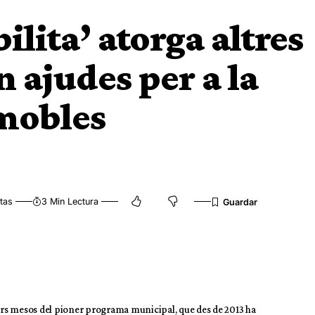
lita’ atorga altres
 ajudes per a la
mmobles
tas
3 Min Lectura
rs mesos del pioner programa municipal, que des de 2013 ha