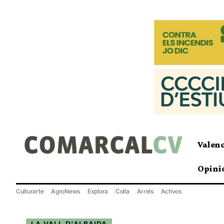
Valen
Opini
Culturarte
AgroNews
Explora
Colla
Arrels
Activos
LA VALL D'ALBAIDA