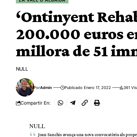
‘Ontinyent Rehabi
200.000 euros en
millora de 51 i
NULL
Por
Admin
Publicado Enero 17, 2022
361 Vis
Compartir En:
NULL
Joan Sanchis avança una nova convocatòria als prope