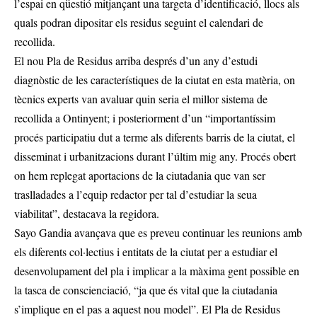
l’espai en qüestió mitjançant una targeta d’identificació, llocs als
quals podran dipositar els residus seguint el calendari de
recollida.
El nou Pla de Residus arriba després d’un any d’estudi
diagnòstic de les característiques de la ciutat en esta matèria, on
tècnics experts van avaluar quin seria el millor sistema de
recollida a Ontinyent; i posteriorment d’un “importantíssim
procés participatiu dut a terme als diferents barris de la ciutat, el
disseminat i urbanitzacions durant l’últim mig any. Procés obert
on hem replegat aportacions de la ciutadania que van ser
traslladades a l’equip redactor per tal d’estudiar la seua
viabilitat”, destacava la regidora.
Sayo Gandia avançava que es preveu continuar les reunions amb
els diferents col·lectius i entitats de la ciutat per a estudiar el
desenvolupament del pla i implicar a la màxima gent possible en
la tasca de conscienciació, “ja que és vital que la ciutadania
s’implique en el pas a aquest nou model”. El Pla de Residus