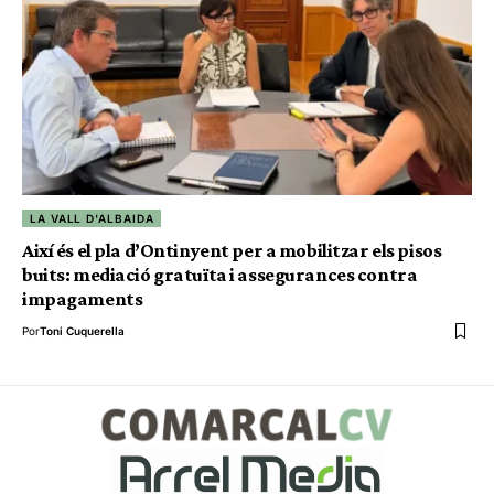
LA VALL D'ALBAIDA
Així és el pla d’Ontinyent per a mobilitzar els pisos
buits: mediació gratuïta i assegurances contra
impagaments
Por
Toni Cuquerella