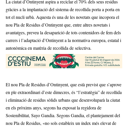
La ciutat d’Ontinyent aspira a reciclar el 70% dels seus residus
gràcies a la implantació del sistema de recollida porta a porta en
tot el nucli urbà. Aquesta és una de les novetats que incopora el
nou Pla de Residus d’Ontinyent que, entre altres novetats i
avantatges, preveu la desaparició de tots contenidors de fem dels
carrers i l’adaptació d’Ontinyent a la normativa europea, estatal i
autonòmica en matèria de recollida de selectiva.
El nou Pla de Residus d’Ontinyent, que està previst que s’aprove
en ple extraordinari d’este dimecres, és “l’estratègia” de recollida
i eliminació de residus sòlids urbans que desenvoluparà la ciutat
en els pròxims anys, segons ha exposat la regidora de
Sostenibilitat, Sayo Gandia. Segons Gandia, el plantejament del
nou Pla de Residus, «no sols estableix un índex més elevat de