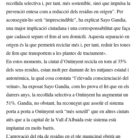
recollida selectiva i, per tant, més sostenible, sinó que impulsa la
prevenció entesa com a reducció dels residus en origen”. Per
aconseguir-ho serà “imprescindible”, ha explicat Sayo Gandia,
una major implicació ciutadana i una corresponsabilitat que faça
que cadascú separe el fem al seu domicili. Aquesta separació en
origen és la que permetrà reciclar més i, per tant, reduir les tones
de fem que transportem a les plantes de tractament».
En estos moments, la ciutat d’Ontinyent recicla en torn al 35%
dels seus residus, estan molt per damunt de les mitjanes estatal i
autonòmica, la qual cosa constata “l’elevada conscienciació del
veïnat», ha exposat Sayo Gandia, com ho prova el fet que en els
darrers anys, la recollida selectiva a Ontinyent ha augmentat un
51%. Gandia, no obstant, ha reconegut que assolir el sistema
porta a porta a Ontinyent serà “més senzill” que en altres ciutats
atès que a la capital de la Vall d’Albaida este sistema està
implantat en molts barris.
L’aprovació del pla de residus en el ple municipal obrirà un