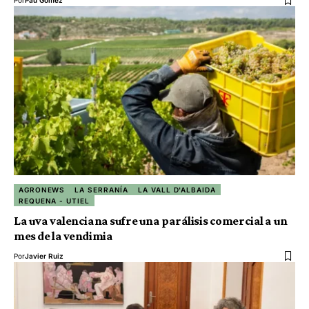
Por
Pau Gómez
AGRONEWS
LA SERRANÍA
LA VALL D'ALBAIDA
REQUENA - UTIEL
La uva valenciana sufre una parálisis comercial a un
mes de la vendimia
Por
Javier Ruiz