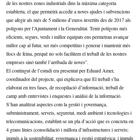
de les nostres zones industrials dins la màxima categoria
establerta, el que permetrà accedir a noves ajudes i subvencions
que afegir als més de 5 milions d’euros invertits des de 2017 als
polígons per l’Ajuntament i la Generalitat. Tenir polígons més
eficients, segurs, verds i millor equipats ens permetran avançar
millor cap al futur, ser més competitius i generar i mantenir més
llocs de feina, perquè no sols facilitem el treball de les nostres
empreses sinó també l’arribada de noves”.
El contingut de l’estudi era presentat per Eduard Amer,
coordinador del projecte, qui explicava que El treball s’ha
elaborat en tres fases, de recopilació d’informació, treball de
camp amb entrevistes i enquestes i anàlisi de la informació.
S’han analitzat aspectes com la gestió i governança,
subministrament, serveis, seguretat, medi ambient i tecnologies i
telecomunicacions, establint-se un pla d’acció que es concreta en
4 grans línies (consolidació i millora d’infrastructures i serveis;
impuls a la sostenibilitat; governança i gestió estratègica; i impuls