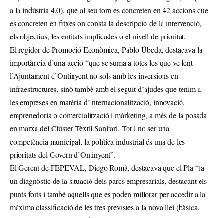
a la indústria 4.0), que al seu torn es concreten en 42 accions que
es concreten en fitxes on consta la descripció de la intervenció,
els objectius, les entitats implicades o el nivell de prioritat.
El regidor de Promoció Econòmica, Pablo Úbeda, destacava la
importància d’una acció “que se suma a totes les que ve fent
l’Ajuntament d’Ontinyent no sols amb les inversions en
infraestructures, sinò també amb el seguit d’ajudes que tenim a
les empreses en matèria d’internacionalització, innovació,
emprenedoria o comercialització i màrketing, a més de la posada
en marxa del Clúster Tèxtil Sanitari. Tot i no ser una
competència municipal, la política industrial és una de les
prioritats del Govern d’Ontinyent”.
El Gerent de FEPEVAL, Diego Romà, destacava que el Pla “fa
un diagnòstic de la situació dels parcs empresarials, destacant els
punts forts i també aquells que es poden millorar per accedir a la
màxima classificació de les tres previstes a la nova llei (bàsica,