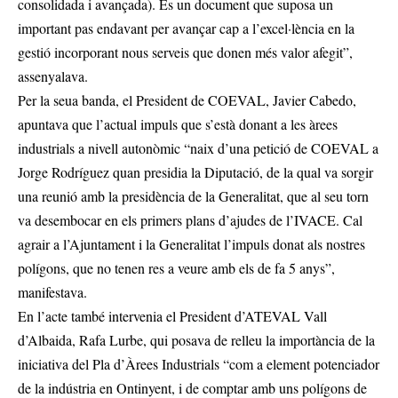
consolidada i avançada). És un document que suposa un
important pas endavant per avançar cap a l’excel·lència en la
gestió incorporant nous serveis que donen més valor afegit”,
assenyalava.
Per la seua banda, el President de COEVAL, Javier Cabedo,
apuntava que l’actual impuls que s’està donant a les àrees
industrials a nivell autonòmic “naix d’una petició de COEVAL a
Jorge Rodríguez quan presidia la Diputació, de la qual va sorgir
una reunió amb la presidència de la Generalitat, que al seu torn
va desembocar en els primers plans d’ajudes de l’IVACE. Cal
agrair a l’Ajuntament i la Generalitat l’impuls donat als nostres
polígons, que no tenen res a veure amb els de fa 5 anys”,
manifestava.
En l’acte també intervenia el President d’ATEVAL Vall
d’Albaida, Rafa Lurbe, qui posava de relleu la importància de la
iniciativa del Pla d’Àrees Industrials “com a element potenciador
de la indústria en Ontinyent, i de comptar amb uns polígons de